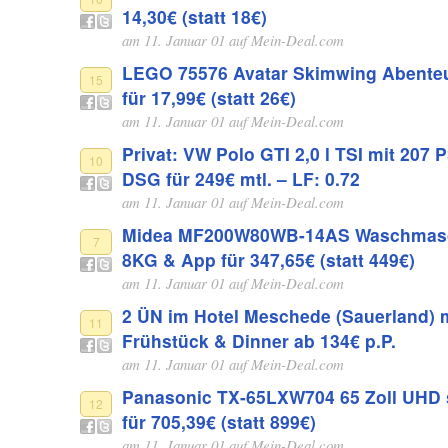
14,30€ (statt 18€)
am 11. Januar 01 auf
Mein-Deal.com
LEGO 75576 Avatar Skimwing Abente
15
für 17,99€ (statt 26€)
am 11. Januar 01 auf
Mein-Deal.com
Privat: VW Polo GTI 2,0 l TSI mit 207
10
DSG für 249€ mtl. – LF: 0.72
am 11. Januar 01 auf
Mein-Deal.com
Midea MF200W80WB-14AS Waschmasc
7
8KG & App für 347,65€ (statt 449€)
am 11. Januar 01 auf
Mein-Deal.com
2 ÜN im Hotel Meschede (Sauerland) 
11
Frühstück & Dinner ab 134€ p.P.
am 11. Januar 01 auf
Mein-Deal.com
Panasonic TX-65LXW704 65 Zoll UHD 
12
für 705,39€ (statt 899€)
am 11. Januar 01 auf
Mein-Deal.com