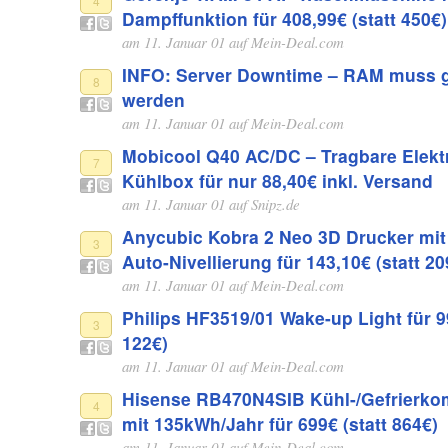
4
Dampffunktion für 408,99€ (statt 450€)
am 11. Januar 01 auf
Mein-Deal.com
INFO: Server Downtime – RAM muss 
8
werden
am 11. Januar 01 auf
Mein-Deal.com
Mobicool Q40 AC/DC – Tragbare Elektr
7
Kühlbox für nur 88,40€ inkl. Versand
am 11. Januar 01 auf
Snipz.de
Anycubic Kobra 2 Neo 3D Drucker mit
3
Auto-Nivellierung für 143,10€ (statt 20
am 11. Januar 01 auf
Mein-Deal.com
Philips HF3519/01 Wake-up Light für 99
3
122€)
am 11. Januar 01 auf
Mein-Deal.com
Hisense RB470N4SIB Kühl-/Gefrierko
4
mit 135kWh/Jahr für 699€ (statt 864€)
am 11. Januar 01 auf
Mein-Deal.com