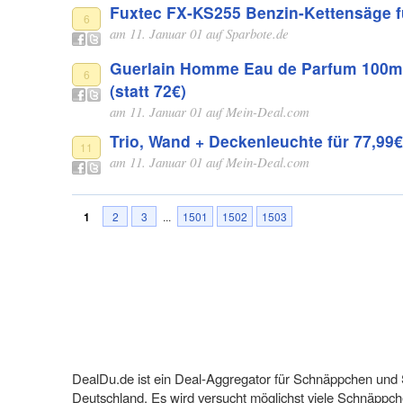
Fuxtec FX-KS255 Benzin-Kettensäge f
6
am 11. Januar 01 auf
Sparbote.de
Guerlain Homme Eau de Parfum 100ml
6
(statt 72€)
am 11. Januar 01 auf
Mein-Deal.com
Trio, Wand­ + De­cken­leuch­te für 77,99€
11
am 11. Januar 01 auf
Mein-Deal.com
1
2
3
...
1501
1502
1503
DealDu.de ist ein Deal-Aggregator für Schnäppchen und
Deutschland. Es wird versucht möglichst viele Schnäppch