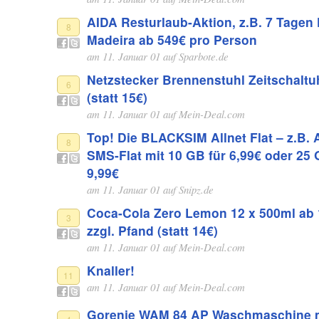
AIDA Resturlaub-Aktion, z.B. 7 Tagen
8
Madeira ab 549€ pro Person
am 11. Januar 01 auf
Sparbote.de
Netz­ste­cker Bren­nen­stuhl Zeit­schalt­u
6
(statt 15€)
am 11. Januar 01 auf
Mein-Deal.com
Top! Die BLACKSIM Allnet Flat – z.B. A
8
SMS-Flat mit 10 GB für 6,99€ oder 25 
9,99€
am 11. Januar 01 auf
Snipz.de
Coca-Cola Zero Lemon 12 x 500ml ab 
3
zzgl. Pfand (statt 14€)
am 11. Januar 01 auf
Mein-Deal.com
Knaller!
11
am 11. Januar 01 auf
Mein-Deal.com
Gorenje WAM 84 AP Waschmaschine 