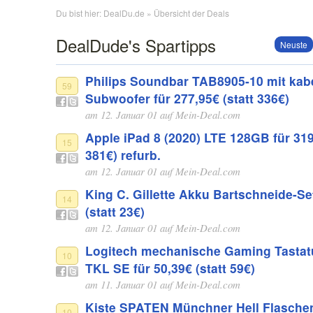
Du bist hier:
DealDu.de
» Übersicht der Deals
DealDude's Spartipps
Neuste
Philips Soundbar TAB8905-10 mit kab
59
Subwoofer für 277,95€ (statt 336€)
am 12. Januar 01 auf
Mein-Deal.com
Apple iPad 8 (2020) LTE 128GB für 319
15
381€) refurb.
am 12. Januar 01 auf
Mein-Deal.com
King C. Gillette Akku Bartschneide-Set
14
(statt 23€)
am 12. Januar 01 auf
Mein-Deal.com
Logitech mechanische Gaming Tastat
10
TKL SE für 50,39€ (statt 59€)
am 11. Januar 01 auf
Mein-Deal.com
Kiste SPATEN Münchner Hell Flaschen
10