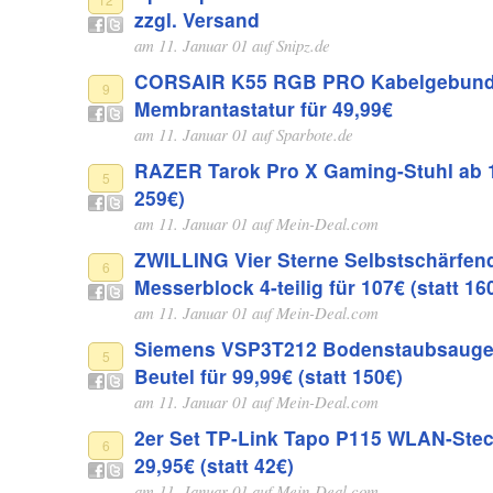
zzgl. Versand
am 11. Januar 01 auf
Snipz.de
CORSAIR K55 RGB PRO Kabelgebun
9
Membrantastatur für 49,99€
am 11. Januar 01 auf
Sparbote.de
RAZER Tarok Pro X Gaming-Stuhl ab 1
5
259€)
am 11. Januar 01 auf
Mein-Deal.com
ZWILLING Vier Sterne Selbstschärfen
6
Messerblock 4-teilig für 107€ (statt 16
am 11. Januar 01 auf
Mein-Deal.com
Siemens VSP3T212 Bodenstaubsauge
5
Beutel für 99,99€ (statt 150€)
am 11. Januar 01 auf
Mein-Deal.com
2er Set TP-Link Tapo P115 WLAN-Stec
6
29,95€ (statt 42€)
am 11. Januar 01 auf
Mein-Deal.com