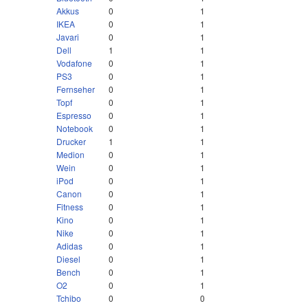
Akkus
0
1
IKEA
0
1
Javari
0
1
Dell
1
1
Vodafone
0
1
PS3
0
1
Fernseher
0
1
Topf
0
1
Espresso
0
1
Notebook
0
1
Drucker
1
1
Medion
0
1
Wein
0
1
iPod
0
1
Canon
0
1
Fitness
0
1
Kino
0
1
Nike
0
1
Adidas
0
1
Diesel
0
1
Bench
0
1
O2
0
1
Tchibo
0
0