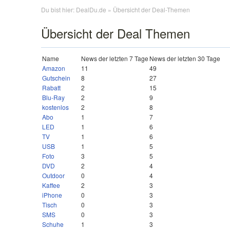
Du bist hier:
DealDu.de
» Übersicht der Deal-Themen
Übersicht der Deal Themen
Name
News der letzten 7 Tage
News der letzten 30 Tage
Amazon
11
49
Gutschein
8
27
Rabatt
2
15
Blu-Ray
2
9
kostenlos
2
8
Abo
1
7
LED
1
6
TV
1
6
USB
1
5
Foto
3
5
DVD
2
4
Outdoor
0
4
Kaffee
2
3
iPhone
0
3
Tisch
0
3
SMS
0
3
Schuhe
1
3