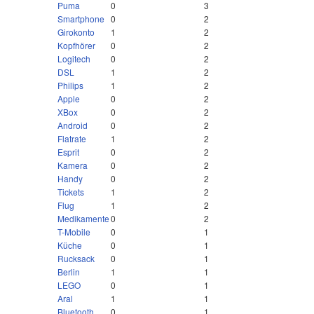
Puma
0
3
Smartphone
0
2
Girokonto
1
2
Kopfhörer
0
2
Logitech
0
2
DSL
1
2
Philips
1
2
Apple
0
2
XBox
0
2
Android
0
2
Flatrate
1
2
Esprit
0
2
Kamera
0
2
Handy
0
2
Tickets
1
2
Flug
1
2
Medikamente
0
2
T-Mobile
0
1
Küche
0
1
Rucksack
0
1
Berlin
1
1
LEGO
0
1
Aral
1
1
Bluetooth
0
1